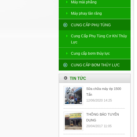
Máy mài phẳng
Máy phay lăn răng
CUNG CẤP PHỤ TÙNG
Cung Cấp Phụ Tùng Cơ Khí Thủy
Lực
Cung cấp bơm thủy lực
CUNG CẤP BƠM THỦY LỰC
TIN TỨC
Sữa chữa máy ép 1500
Tấn
12/06/2020 14:25
THÔNG BÁO TUYỂN
DỤNG
20/04/2017 11:05