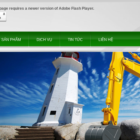
 page requires a newer version of Adobe Flash Player.
SẢN PHẨM
DỊCH VỤ
TIN TỨC
LIÊN HỆ