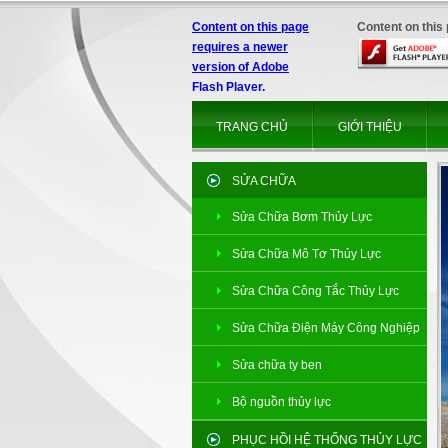
Content on this page
Content on this
requires a newer
version of Adobe
Flash Player.
TRANG CHỦ
GIỚI THIỆU
SỬA CHỮA
Sửa Chữa Bơm Thủy Lực
Sửa Chữa Mô Tơ Thủy Lực
Sửa Chữa Công Tắc Thủy Lực
Sửa Chữa Điện Máy Công Nghiệp
Sửa chữa ty ben
Bộ nguồn thủy lực
PHỤC HỒI HỆ THỐNG THỦY LỰC