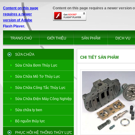
Content on this page
Content on this page requires a newer version o
requires a newer
version of Adobe
Flash Player.
TRANG CHỦ
GIỚI THIỆU
SẢN PHẨM
DỊCH VỤ
SỬA CHỮA
CHI TIẾT SẢN PHẨM
Sửa Chữa Bơm Thủy Lực
Sửa Chữa Mô Tơ Thủy Lực
Sửa Chữa Công Tắc Thủy Lực
Sửa Chữa Điện Máy Công Nghiệp
Sửa chữa ty ben
Bộ nguồn thủy lực
PHỤC HỒI HỆ THỐNG THỦY LỰC