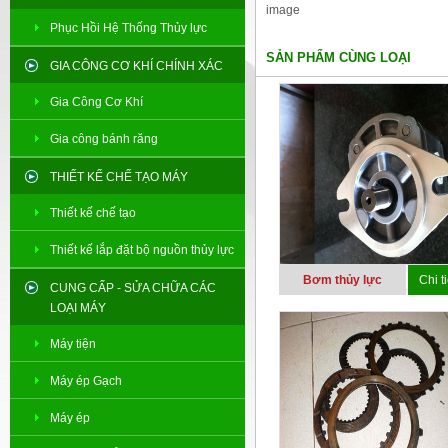
image
Phục Hồi Hệ Thống Thủy lực
SẢN PHẨM CÙNG LOẠI
GIA CÔNG CƠ KHÍ CHÍNH XÁC
Gia Công Cơ Khí
Gia công bánh răng
THIẾT KẾ CHẾ TẠO MÁY
Thiết kế chế tạo
Thiết kế lắp đặt bộ nguồn thủy lực
Bơm thủy lực
Chi ti
CUNG CẤP - SỬA CHỮA CÁC
LOẠI MÁY
Máy tiện
Máy ép Gạch
Máy ép