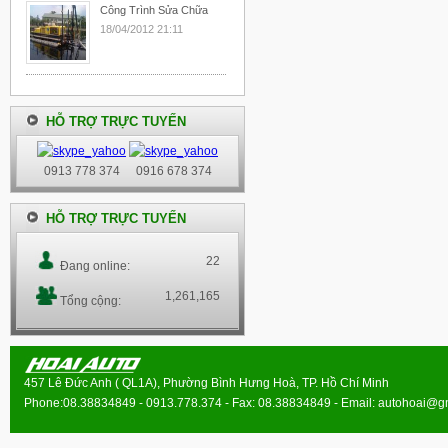
Công Trình Sửa Chữa
18/04/2012 21:11
HỖ TRỢ TRỰC TUYẾN
0913 778 374
0916 678 374
HỖ TRỢ TRỰC TUYẾN
22
Đang online:
1,261,165
Tổng cộng:
457 Lê Đức Anh ( QL1A), Phường Bình Hưng Hoà, TP. Hồ Chí Minh
Phone:08.38834849 - 0913.778.374 - Fax: 08.38834849 - Email:
autohoai@g