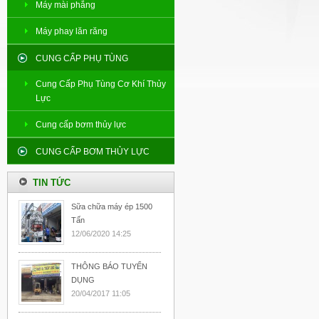
Máy mài phẳng
Máy phay lăn răng
CUNG CẤP PHỤ TÙNG
Cung Cấp Phụ Tùng Cơ Khí Thủy
Lực
Cung cấp bơm thủy lực
CUNG CẤP BƠM THỦY LỰC
TIN TỨC
Sữa chữa máy ép 1500
Tấn
12/06/2020 14:25
THÔNG BÁO TUYỂN
DỤNG
20/04/2017 11:05