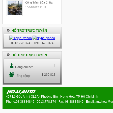
Công Trình Sửa Chữa
18/04/2012 21:11
HỖ TRỢ TRỰC TUYẾN
0913 778 374
0916 678 374
HỖ TRỢ TRỰC TUYẾN
3
Đang online:
1,260,813
Tổng cộng:
457 Lê Đức Anh ( QL1A), Phường Bình Hưng Hoà, TP. Hồ Chí Minh
Phone:08.38834849 - 0913.778.374 - Fax: 08.38834849 - Email:
autohoai@g