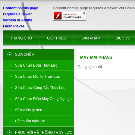
Content on this page
Content on this page requires a newer version o
requires a newer
version of Adobe
Flash Player.
TRANG CHỦ
GIỚI THIỆU
SẢN PHẨM
DỊCH VỤ
SỬA CHỮA
MÁY MÀI PHẲNG
Sửa Chữa Bơm Thủy Lực
Đang cập nhật.
Sửa Chữa Mô Tơ Thủy Lực
Sửa Chữa Công Tắc Thủy Lực
Sửa Chữa Điện Máy Công Nghiệp
Sửa chữa ty ben
Bộ nguồn thủy lực
PHỤC HỒI HỆ THỐNG THỦY LỰC