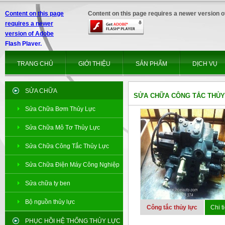
Content on this page
Content on this page requires a newer version o
requires a newer
version of Adobe
Flash Player.
TRANG CHỦ
GIỚI THIỆU
SẢN PHẨM
DỊCH VỤ
SỬA CHỮA
SỬA CHỮA CÔNG TẮC THỦY
Sửa Chữa Bơm Thủy Lực
Sửa Chữa Mô Tơ Thủy Lực
Sửa Chữa Công Tắc Thủy Lực
Sửa Chữa Điện Máy Công Nghiệp
Sửa chữa ty ben
Bộ nguồn thủy lực
Công tắc thủy lực
Chi ti
PHỤC HỒI HỆ THỐNG THỦY LỰC