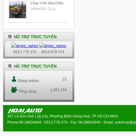
Công Trình Sửa Chữa
18/04/2012 21:11
HỖ TRỢ TRỰC TUYẾN
0913 778 374
0916 678 374
HỖ TRỢ TRỰC TUYẾN
22
Đang online:
1,261,164
Tổng cộng:
457 Lê Đức Anh ( QL1A), Phường Bình Hưng Hoà, TP. Hồ Chí Minh
Phone:08.38834849 - 0913.778.374 - Fax: 08.38834849 - Email:
autohoai@g