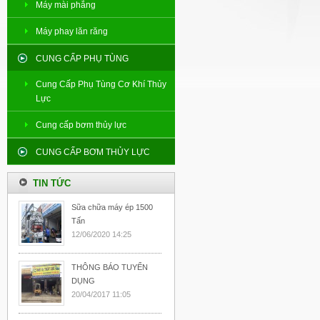
Máy mài phẳng
Máy phay lăn răng
CUNG CẤP PHỤ TÙNG
Cung Cấp Phụ Tùng Cơ Khí Thủy
Lực
Cung cấp bơm thủy lực
CUNG CẤP BƠM THỦY LỰC
TIN TỨC
Sữa chữa máy ép 1500
Tấn
12/06/2020 14:25
THÔNG BÁO TUYỂN
DỤNG
20/04/2017 11:05