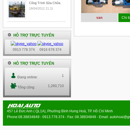
Công Trình Sửa Chữa
18/04/2012 21:11
van
Chi ti
HỖ TRỢ TRỰC TUYẾN
0913 778 374
0916 678 374
HỖ TRỢ TRỰC TUYẾN
1
Đang online:
1,260,710
Tổng cộng:
457 Lê Đức Anh ( QL1A), Phường Bình Hưng Hoà, TP. Hồ Chí Minh
Phone:08.38834849 - 0913.778.374 - Fax: 08.38834849 - Email:
autohoai@g