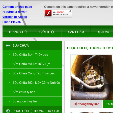
Content on this page
Content on this page requires a newer version o
requires a newer
version of Adobe
Flash Player.
TRANG CHỦ
GIỚI THIỆU
SẢN PHẨM
DỊCH VỤ
SỬA CHỮA
PHỤC HỒI HỆ THỐNG THỦY
Sửa Chữa Bơm Thủy Lực
Sửa Chữa Mô Tơ Thủy Lực
Sửa Chữa Công Tắc Thủy Lực
Sửa Chữa Điện Máy Công Nghiệp
Sửa chữa ty ben
Bộ nguồn thủy lực
Hệ thống thủy lực
Chi ti
PHỤC HỒI HỆ THỐNG THỦY LỰC