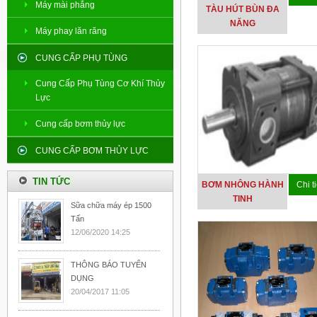
Máy mài phẳng
TÀU HÚT BÙN ĐA
NĂNG
Máy phay lăn răng
CUNG CẤP PHỤ TÙNG
Cung Cấp Phụ Tùng Cơ Khí Thủy
Lực
Cung cấp bơm thủy lực
CUNG CẤP BƠM THỦY LỰC
TIN TỨC
BƠM NHÔNG HÀNH
Chi ti
TINH
Sữa chữa máy ép 1500
Tấn
12/06/2020 14:25
THÔNG BÁO TUYỂN
DỤNG
20/04/2017 11:05