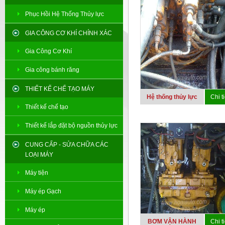
Phục Hồi Hệ Thống Thủy lực
GIA CÔNG CƠ KHÍ CHÍNH XÁC
Gia Công Cơ Khí
Gia công bánh răng
THIẾT KẾ CHẾ TẠO MÁY
Hệ thống thủy lực
Chi ti
Thiết kế chế tạo
Thiết kế lắp đặt bộ nguồn thủy lực
CUNG CẤP - SỬA CHỮA CÁC
LOẠI MÁY
Máy tiện
Máy ép Gạch
Máy ép
BƠM VẬN HÀNH
Chi ti