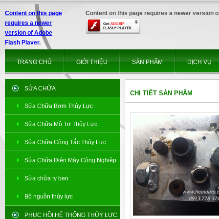
Content on this page
Content on this page requires a newer version o
requires a newer
version of Adobe
Flash Player.
TRANG CHỦ
GIỚI THIỆU
SẢN PHẨM
DỊCH VỤ
SỬA CHỮA
CHI TIẾT SẢN PHẨM
Sửa Chữa Bơm Thủy Lực
Sửa Chữa Mô Tơ Thủy Lực
Sửa Chữa Công Tắc Thủy Lực
Sửa Chữa Điện Máy Công Nghiệp
Sửa chữa ty ben
Bộ nguồn thủy lực
PHỤC HỒI HỆ THỐNG THỦY LỰC