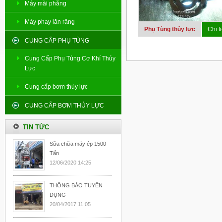
Máy mài phẳng
Máy phay lăn răng
Phụ Tùng thủy lực
Chi ti
CUNG CẤP PHỤ TÙNG
Cung Cấp Phụ Tùng Cơ Khí Thủy
Lực
Cung cấp bơm thủy lực
CUNG CẤP BƠM THỦY LỰC
TIN TỨC
Sữa chữa máy ép 1500
Tấn
12/06/2020 14:25
THÔNG BÁO TUYỂN
DỤNG
20/04/2017 11:05