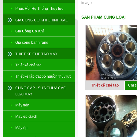
image
Phục Hồi Hệ Thống Thủy lực
SẢN PHẨM CÙNG LOẠI
GIA CÔNG CƠ KHÍ CHÍNH XÁC
Gia Công Cơ Khí
Gia công bánh răng
THIẾT KẾ CHẾ TẠO MÁY
Thiết kế chế tạo
Thiết kế lắp đặt bộ nguồn thủy lực
Thiết kế chế tạo
Chi ti
CUNG CẤP - SỬA CHỮA CÁC
LOẠI MÁY
Máy tiện
Máy ép Gạch
Máy ép