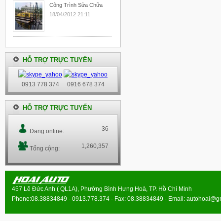
Công Trình Sửa Chữa
18/04/2012 21:11
HỖ TRỢ TRỰC TUYẾN
0913 778 374
0916 678 374
HỖ TRỢ TRỰC TUYẾN
36
Đang online:
1,260,357
Tổng cộng:
457 Lê Đức Anh ( QL1A), Phường Bình Hưng Hoà, TP. Hồ Chí Minh
Phone:08.38834849 - 0913.778.374 - Fax: 08.38834849 - Email:
autohoai@g