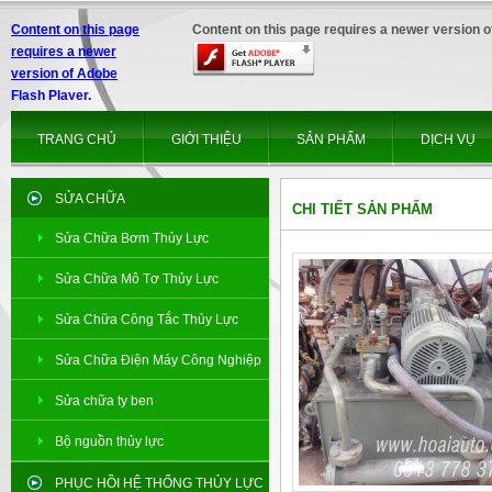
Content on this page
Content on this page requires a newer version o
requires a newer
version of Adobe
Flash Player.
TRANG CHỦ
GIỚI THIỆU
SẢN PHẨM
DỊCH VỤ
SỬA CHỮA
CHI TIẾT SẢN PHẨM
Sửa Chữa Bơm Thủy Lực
Sửa Chữa Mô Tơ Thủy Lực
Sửa Chữa Công Tắc Thủy Lực
Sửa Chữa Điện Máy Công Nghiệp
Sửa chữa ty ben
Bộ nguồn thủy lực
PHỤC HỒI HỆ THỐNG THỦY LỰC