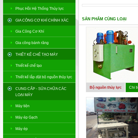
Phục Hồi Hệ Thống Thủy lực
SẢN PHẨM CÙNG LOẠI
GIA CÔNG CƠ KHÍ CHÍNH XÁC
Gia Công Cơ Khí
Gia công bánh răng
THIẾT KẾ CHẾ TẠO MÁY
Thiết kế chế tạo
Thiết kế lắp đặt bộ nguồn thủy lực
Bộ nguồn thủy lực
Chi ti
CUNG CẤP - SỬA CHỮA CÁC
LOẠI MÁY
Máy tiện
Máy ép Gạch
Máy ép