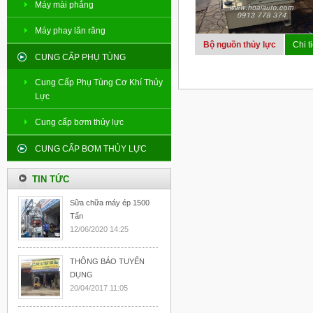
Máy mài phẳng
Máy phay lăn răng
Bộ nguồn thủy lực
Chi ti
CUNG CẤP PHỤ TÙNG
Cung Cấp Phụ Tùng Cơ Khí Thủy
Lực
Cung cấp bơm thủy lực
CUNG CẤP BƠM THỦY LỰC
TIN TỨC
Sữa chữa máy ép 1500
Tấn
12/06/2020 14:25
THÔNG BÁO TUYỂN
DỤNG
20/04/2017 11:05