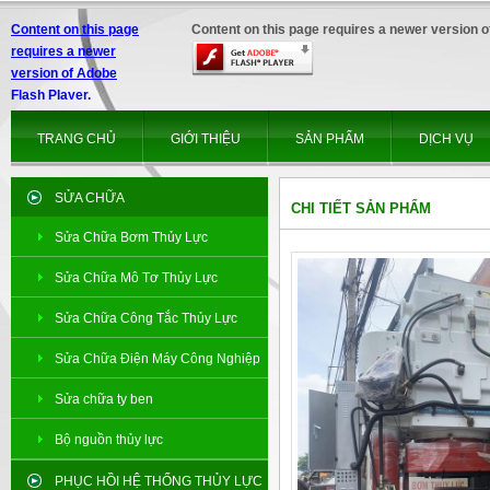
Content on this page
Content on this page requires a newer version o
requires a newer
version of Adobe
Flash Player.
TRANG CHỦ
GIỚI THIỆU
SẢN PHẨM
DỊCH VỤ
SỬA CHỮA
CHI TIẾT SẢN PHẨM
Sửa Chữa Bơm Thủy Lực
Sửa Chữa Mô Tơ Thủy Lực
Sửa Chữa Công Tắc Thủy Lực
Sửa Chữa Điện Máy Công Nghiệp
Sửa chữa ty ben
Bộ nguồn thủy lực
PHỤC HỒI HỆ THỐNG THỦY LỰC