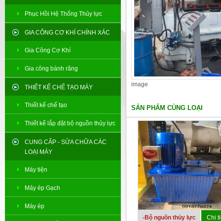
Phục Hồi Hệ Thống Thủy lực
GIA CÔNG CƠ KHÍ CHÍNH XÁC
Gia Công Cơ Khí
Gia công bánh răng
image
THIẾT KẾ CHẾ TẠO MÁY
Thiết kế chế tạo
SẢN PHẨM CÙNG LOẠI
Thiết kế lắp đặt bộ nguồn thủy lực
CUNG CẤP - SỬA CHỮA CÁC
LOẠI MÁY
Máy tiện
Máy ép Gạch
Máy ép
-Bộ nguồn thủy lực
Chi ti