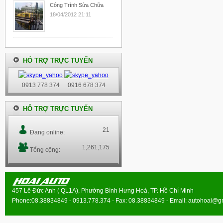
Công Trình Sửa Chữa
18/04/2012 21:11
HỖ TRỢ TRỰC TUYẾN
0913 778 374
0916 678 374
HỖ TRỢ TRỰC TUYẾN
21
Đang online:
1,261,175
Tổng cộng:
457 Lê Đức Anh ( QL1A), Phường Bình Hưng Hoà, TP. Hồ Chí Minh
Phone:08.38834849 - 0913.778.374 - Fax: 08.38834849 - Email:
autohoai@g