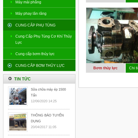
Máy mài phẳng
Máy phay lăn răng
CUNG CẤP PHỤ TÙNG
Cung Cấp Phụ Tùng Cơ Khí Thủy
Lực
Cung cấp bơm thủy lực
CUNG CẤP BƠM THỦY LỰC
Bơm thủy lực
Chi ti
TIN TỨC
Sữa chữa máy ép 1500
Tấn
12/06/2020 14:25
THÔNG BÁO TUYỂN
DỤNG
20/04/2017 11:05