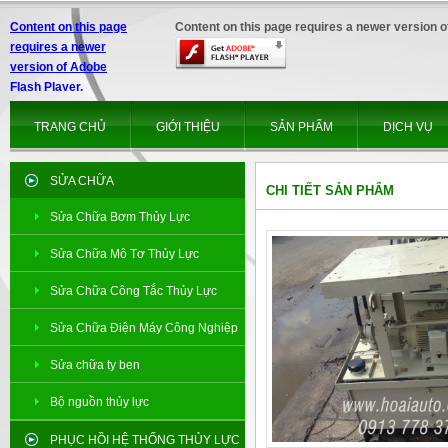
Content on this page
Content on this page requires a newer version o
requires a newer
version of Adobe
Flash Player.
TRANG CHỦ
GIỚI THIỆU
SẢN PHẨM
DỊCH VỤ
SỬA CHỮA
CHI TIẾT SẢN PHẨM
Sửa Chữa Bơm Thủy Lực
Sửa Chữa Mô Tơ Thủy Lực
Sửa Chữa Công Tắc Thủy Lực
Sửa Chữa Điện Máy Công Nghiệp
Sửa chữa ty ben
Bộ nguồn thủy lực
PHỤC HỒI HỆ THỐNG THỦY LỰC