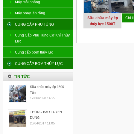
Máy mài phẳng
Máy phay lăn răng
Sữa chữa máy ép
Chi ti
thủy lực 1500T
CUNG CẤP PHỤ TÙNG
Cung Cấp Phụ Tùng Cơ Khí Thủy
Lực
Cung cấp bơm thủy lực
CUNG CẤP BƠM THỦY LỰC
TIN TỨC
Sữa chữa máy ép 1500
Tấn
12/06/2020 14:25
THÔNG BÁO TUYỂN
DỤNG
20/04/2017 11:05