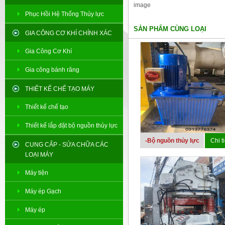
image
Phục Hồi Hệ Thống Thủy lực
SẢN PHẨM CÙNG LOẠI
GIA CÔNG CƠ KHÍ CHÍNH XÁC
Gia Công Cơ Khí
Gia công bánh răng
THIẾT KẾ CHẾ TẠO MÁY
Thiết kế chế tạo
Thiết kế lắp đặt bộ nguồn thủy lực
-Bộ nguồn thủy lực
Chi ti
CUNG CẤP - SỬA CHỮA CÁC
LOẠI MÁY
Máy tiện
Máy ép Gạch
Máy ép