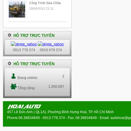
Công Trình Sửa Chữa
18/04/2012 21:11
HỖ TRỢ TRỰC TUYẾN
0913 778 374
0916 678 374
HỖ TRỢ TRỰC TUYẾN
2
Đang online:
1,260,697
Tổng cộng:
457 Lê Đức Anh ( QL1A), Phường Bình Hưng Hoà, TP. Hồ Chí Minh
Phone:08.38834849 - 0913.778.374 - Fax: 08.38834849 - Email:
autohoai@g