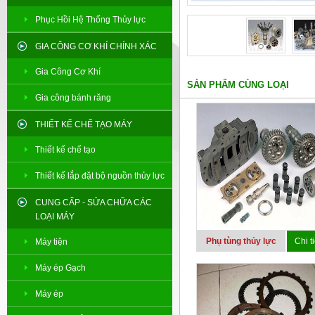
Phục Hồi Hệ Thống Thủy lực
GIA CÔNG CƠ KHÍ CHÍNH XÁC
Gia Công Cơ Khí
SẢN PHẨM CÙNG LOẠI
Gia công bánh răng
THIẾT KẾ CHẾ TẠO MÁY
Thiết kế chế tạo
Thiết kế lắp đặt bộ nguồn thủy lực
CUNG CẤP - SỬA CHỮA CÁC
LOẠI MÁY
Phụ tùng thủy lực
Chi ti
Máy tiện
Máy ép Gạch
Máy ép