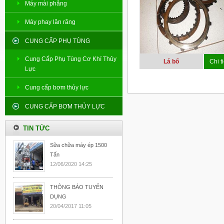
Máy mài phẳng
Máy phay lăn răng
CUNG CẤP PHỤ TÙNG
Cung Cấp Phụ Tùng Cơ Khí Thủy
Lá bố
Chi ti
Lực
Cung cấp bơm thủy lực
CUNG CẤP BƠM THỦY LỰC
TIN TỨC
Sữa chữa máy ép 1500
Tấn
12/06/2020 14:25
THÔNG BÁO TUYỂN
DỤNG
20/04/2017 11:05