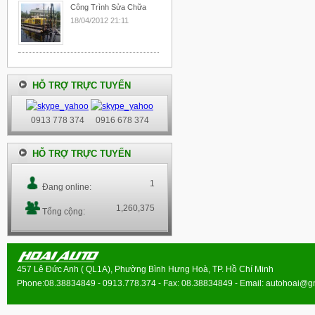
Công Trình Sửa Chữa
18/04/2012 21:11
HỖ TRỢ TRỰC TUYẾN
0913 778 374
0916 678 374
HỖ TRỢ TRỰC TUYẾN
1
Đang online:
1,260,375
Tổng cộng:
457 Lê Đức Anh ( QL1A), Phường Bình Hưng Hoà, TP. Hồ Chí Minh
Phone:08.38834849 - 0913.778.374 - Fax: 08.38834849 - Email:
autohoai@g