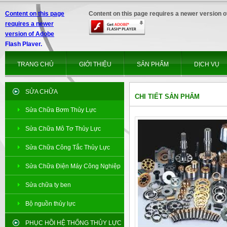
Content on this page
Content on this page requires a newer version o
requires a newer
version of Adobe
Flash Player.
TRANG CHỦ
GIỚI THIỆU
SẢN PHẨM
DỊCH VỤ
SỬA CHỮA
CHI TIẾT SẢN PHẨM
Sửa Chữa Bơm Thủy Lực
Sửa Chữa Mô Tơ Thủy Lực
Sửa Chữa Công Tắc Thủy Lực
Sửa Chữa Điện Máy Công Nghiệp
Sửa chữa ty ben
Bộ nguồn thủy lực
PHỤC HỒI HỆ THỐNG THỦY LỰC