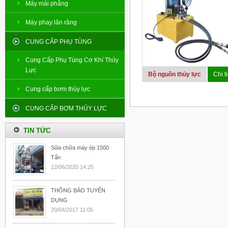
Máy mài phẳng
Máy phay lăn răng
CUNG CẤP PHỤ TÙNG
Cung Cấp Phụ Tùng Cơ Khí Thủy
Lực
Bộ nguồn thủy lực
Chi ti
Cung cấp bơm thủy lực
CUNG CẤP BƠM THỦY LỰC
TIN TỨC
Sữa chữa máy ép 1500
Tấn
12/06/2020 14:25
THÔNG BÁO TUYỂN
DỤNG
20/04/2017 11:05