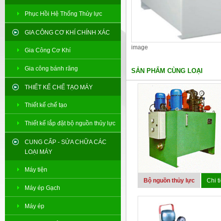
Phục Hồi Hệ Thống Thủy lực
GIA CÔNG CƠ KHÍ CHÍNH XÁC
image
Gia Công Cơ Khí
Gia công bánh răng
SẢN PHẨM CÙNG LOẠI
THIẾT KẾ CHẾ TẠO MÁY
Thiết kế chế tạo
Thiết kế lắp đặt bộ nguồn thủy lực
CUNG CẤP - SỬA CHỮA CÁC
LOẠI MÁY
Máy tiện
Bộ nguồn thủy lực
Chi ti
Máy ép Gạch
Máy ép