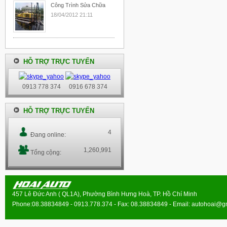
Công Trình Sửa Chữa
18/04/2012 21:11
HỖ TRỢ TRỰC TUYẾN
0913 778 374
0916 678 374
HỖ TRỢ TRỰC TUYẾN
4
Đang online:
1,260,991
Tổng cộng:
457 Lê Đức Anh ( QL1A), Phường Bình Hưng Hoà, TP. Hồ Chí Minh
Phone:08.38834849 - 0913.778.374 - Fax: 08.38834849 - Email:
autohoai@g