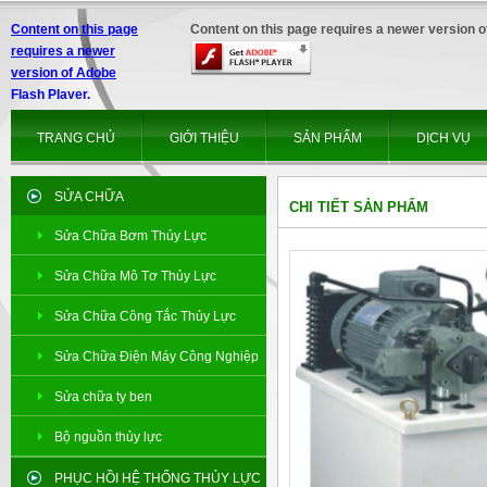
Content on this page
Content on this page requires a newer version o
requires a newer
version of Adobe
Flash Player.
TRANG CHỦ
GIỚI THIỆU
SẢN PHẨM
DỊCH VỤ
SỬA CHỮA
CHI TIẾT SẢN PHẨM
Sửa Chữa Bơm Thủy Lực
Sửa Chữa Mô Tơ Thủy Lực
Sửa Chữa Công Tắc Thủy Lực
Sửa Chữa Điện Máy Công Nghiệp
Sửa chữa ty ben
Bộ nguồn thủy lực
PHỤC HỒI HỆ THỐNG THỦY LỰC