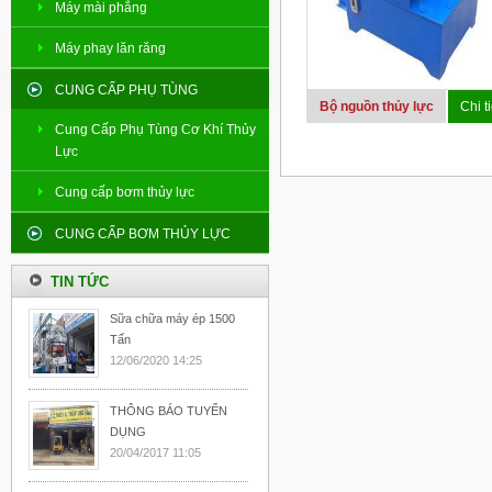
Máy mài phẳng
Máy phay lăn răng
CUNG CẤP PHỤ TÙNG
Bộ nguồn thủy lực
Chi ti
Cung Cấp Phụ Tùng Cơ Khí Thủy
Lực
Cung cấp bơm thủy lực
CUNG CẤP BƠM THỦY LỰC
TIN TỨC
Sữa chữa máy ép 1500
Tấn
12/06/2020 14:25
THÔNG BÁO TUYỂN
DỤNG
20/04/2017 11:05