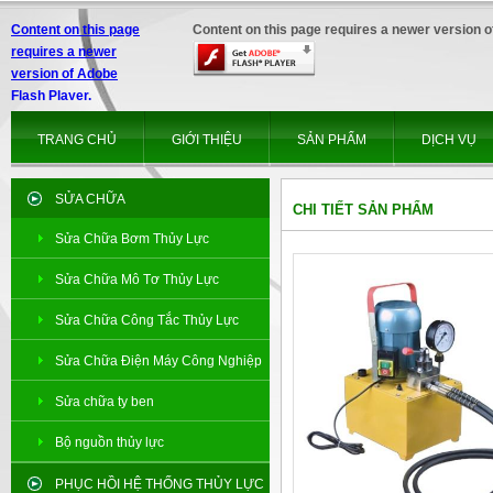
Content on this page
Content on this page requires a newer version o
requires a newer
version of Adobe
Flash Player.
TRANG CHỦ
GIỚI THIỆU
SẢN PHẨM
DỊCH VỤ
SỬA CHỮA
CHI TIẾT SẢN PHẨM
Sửa Chữa Bơm Thủy Lực
Sửa Chữa Mô Tơ Thủy Lực
Sửa Chữa Công Tắc Thủy Lực
Sửa Chữa Điện Máy Công Nghiệp
Sửa chữa ty ben
Bộ nguồn thủy lực
PHỤC HỒI HỆ THỐNG THỦY LỰC