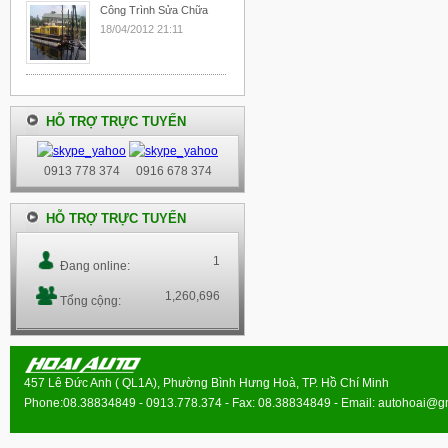
Công Trình Sửa Chữa
18/04/2012 21:11
HỖ TRỢ TRỰC TUYẾN
0913 778 374
0916 678 374
HỖ TRỢ TRỰC TUYẾN
1
Đang online:
1,260,696
Tổng cộng:
457 Lê Đức Anh ( QL1A), Phường Bình Hưng Hoà, TP. Hồ Chí Minh
Phone:08.38834849 - 0913.778.374 - Fax: 08.38834849 - Email:
autohoai@g