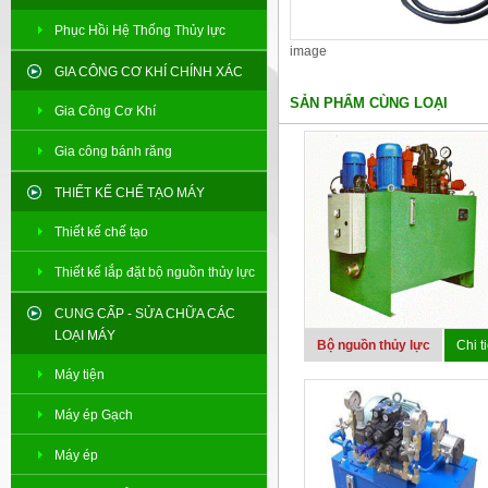
Phục Hồi Hệ Thống Thủy lực
image
GIA CÔNG CƠ KHÍ CHÍNH XÁC
SẢN PHẨM CÙNG LOẠI
Gia Công Cơ Khí
Gia công bánh răng
THIẾT KẾ CHẾ TẠO MÁY
Thiết kế chế tạo
Thiết kế lắp đặt bộ nguồn thủy lực
CUNG CẤP - SỬA CHỮA CÁC
LOẠI MÁY
Bộ nguồn thủy lực
Chi ti
Máy tiện
Máy ép Gạch
Máy ép