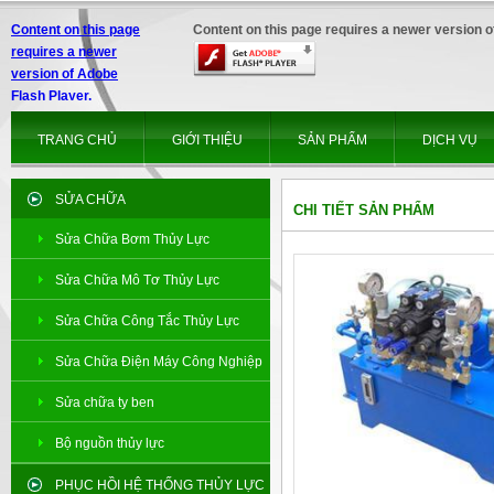
Content on this page
Content on this page requires a newer version o
requires a newer
version of Adobe
Flash Player.
TRANG CHỦ
GIỚI THIỆU
SẢN PHẨM
DỊCH VỤ
SỬA CHỮA
CHI TIẾT SẢN PHẨM
Sửa Chữa Bơm Thủy Lực
Sửa Chữa Mô Tơ Thủy Lực
Sửa Chữa Công Tắc Thủy Lực
Sửa Chữa Điện Máy Công Nghiệp
Sửa chữa ty ben
Bộ nguồn thủy lực
PHỤC HỒI HỆ THỐNG THỦY LỰC