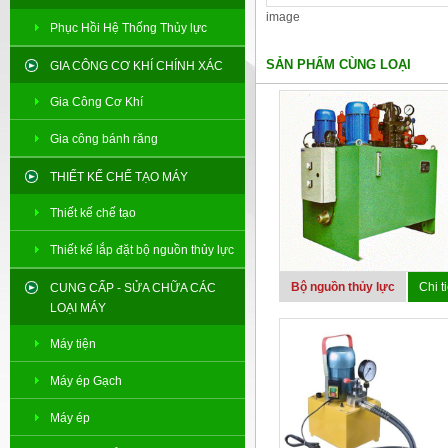
image
Phục Hồi Hệ Thống Thủy lực
SẢN PHẨM CÙNG LOẠI
GIA CÔNG CƠ KHÍ CHÍNH XÁC
Gia Công Cơ Khí
Gia công bánh răng
THIẾT KẾ CHẾ TẠO MÁY
Thiết kế chế tạo
Thiết kế lắp đặt bộ nguồn thủy lực
Bộ nguồn thủy lực
Chi ti
CUNG CẤP - SỬA CHỮA CÁC
LOẠI MÁY
Máy tiện
Máy ép Gạch
Máy ép