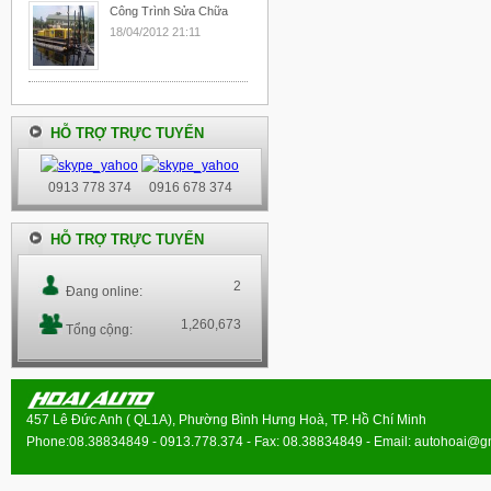
Công Trình Sửa Chữa
18/04/2012 21:11
HỖ TRỢ TRỰC TUYẾN
0913 778 374
0916 678 374
HỖ TRỢ TRỰC TUYẾN
2
Đang online:
1,260,673
Tổng cộng:
457 Lê Đức Anh ( QL1A), Phường Bình Hưng Hoà, TP. Hồ Chí Minh
Phone:08.38834849 - 0913.778.374 - Fax: 08.38834849 - Email:
autohoai@g