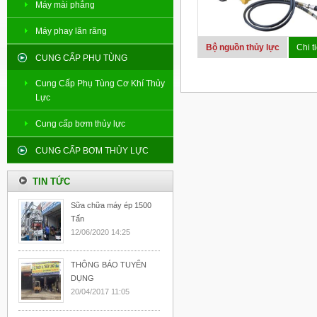
Máy mài phẳng
Máy phay lăn răng
Bộ nguồn thủy lực
Chi ti
CUNG CẤP PHỤ TÙNG
Cung Cấp Phụ Tùng Cơ Khí Thủy
Lực
Cung cấp bơm thủy lực
CUNG CẤP BƠM THỦY LỰC
TIN TỨC
Sữa chữa máy ép 1500
Tấn
12/06/2020 14:25
THÔNG BÁO TUYỂN
DỤNG
20/04/2017 11:05